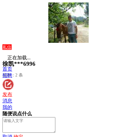
私信
正在加载...
徐凯***6996
首页
发布：2 条
招聘
发布
消息
我的
随便说点什么
取消
确定