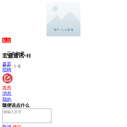
私信
正在加载...
宏盛通讯~H
首页
发布：0 条
招聘
发布
消息
我的
随便说点什么
取消
确定