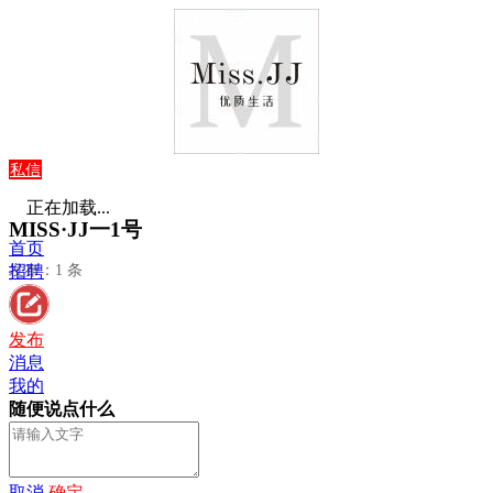
私信
正在加载...
MISS·JJ一1号
首页
发布：1 条
招聘
发布
消息
我的
随便说点什么
取消
确定