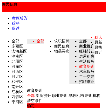
便民信息
教育培训
排序
筛选
默认
全部
全部
求职招聘
全部
最新
东丽区
便民信息
商业推广
最热
滨海新区
物品买卖
旺铺转让
附近
津南区
房屋租售
北辰区
生活服务
河东区
教育培训
河西区
汽车服务
河北区
二手交易
和平区
招聘求职
南开区
教育培训
红桥区
全部
学历提升
职业培训
早教机构
培训机构
西青区
清空条件
宁河区
确定